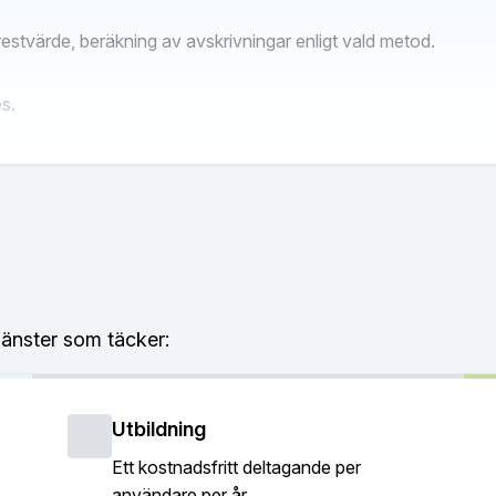
 restvärde, beräkning av avskrivningar enligt vald metod.
s.
ikatorer såsom NPV, IRR, Payback, RONA, EVA, DCVA mfl.
jänster som täcker:
iagram och tabeller.
Utbildning
Ett kostnadsfritt deltagande per
lika scenarion.
användare per år.