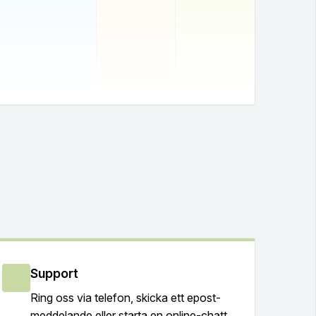
Support
Ring oss via telefon, skicka ett epost-
meddelande eller starta en online-chatt.