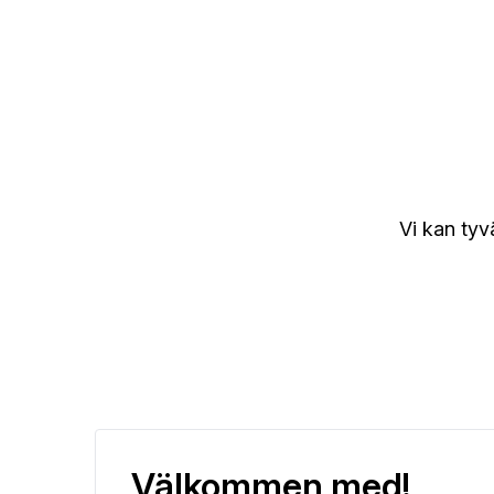
Skapa rapportblad.
Rullande prognos.
Monte Carlo Simulering.
Vi kan tyv
Nyckeltal och DuPont-analys.
Datautvinning och Power BI-rapportexempel.
Allting inkluderat i Pro.
Modul för projektfinansiering, likviditetsplanerin
Välkommen med!