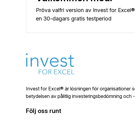
Visar samverkan av flera investeringar, projekt e
koncernprognos.
Pröva valfri version av Invest for Exce
en 30-dagars gratis testperiod
Impairment test (IFRS, US Gaap och nationell).
Värdering av företag och verksamheter. Förvärvs
Evig konsol och extrapolering.
Kassaflöde till ägare (FCFE) och analys av löns
Invest for Excel® är lösningen för organisationer 
SharePoint integrering.
betydelsen av pålitlig investeringsbedömning och -
Följ oss runt
Affärsplanering.