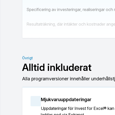
Specificering av investeringar, realiseringar och
Resultaträkning, där intäkter och kostnader ange
Kalkyl för rörelsekapitalbehov.
Kassaflödesanalys.
Övrigt
Alltid inkluderat
Lönsamhetsanalys inkluderande lönsamhetsind
Alla programversioner innehåller underhållst
Ett stort urval av känslighetsanalyser i form av d
Hittar kritisk punkt (BEA) för all indata.
Mjukvaruuppdateringar
Uppdateringar för Invest for Excel® kan
Jämförelsetabell för investeringsalternativ och o
laddas ned via Extranet.