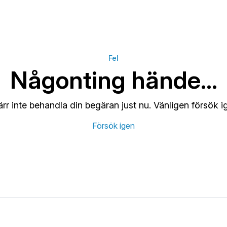
Fel
Någonting hände…
ärr inte behandla din begäran just nu. Vänligen försök i
Försök igen
g och finansiering av företagsköp.