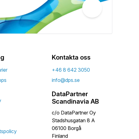
ag
Kontakta oss
rier
+46 8 642 3050
ops
info@dps.se
DataPartner
y
Scandinavia AB
c/o DataPartner Oy
Stadshusgatan 8 A
06100 Borgå
tspolicy
Finland