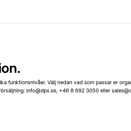
ion.
lika funktionsnivåer. Välj nedan vad som passar er orga
örsäljning:
info@dps.se
, +46 8 692 3050 eller
sales@d