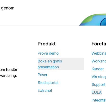
ller verksamheter inkl. elimineringar och valutakonvertering för
l® genom
kalkyl som visar koncerneffekter.
Produkt
Föret
Pröva demo
Webbina
Boka en gratis
Worksh
amhet ur ägarnas synvinkel.
presentation
Kunder
som förstår
Priser
värdering.
Vår stor
Studieportal
Support
Extranet
EULA
Integrite