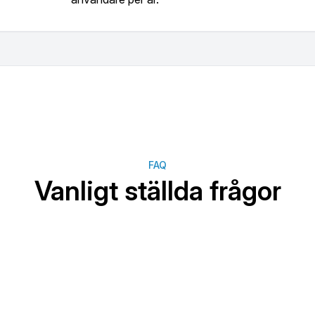
ring / skillnad mellan plan o. utfall).
gram och grafiska analyser.
ingar hierarkiskt i 3 nivåer.
FAQ
Vanligt ställda frågor
ka, finska, ryska, bulgariska, serbiska och tjeckiska.